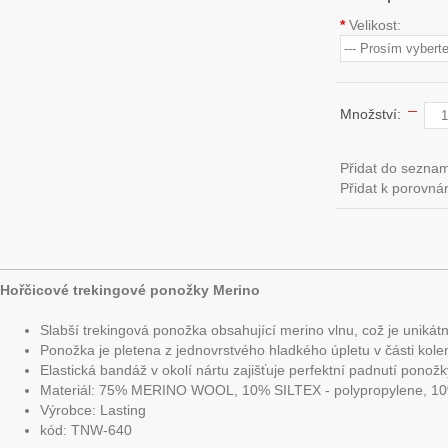
*
Velikost:
Množství:
Přidat do sezna
Přidat k porovná
Hořčicové trekingové ponožky Merino
Slabší trekingová ponožka obsahující merino vlnu, což je unikátní 
Ponožka je pletena z jednovrstvého hladkého úpletu v části kole
Elastická bandáž v okolí nártu zajišťuje perfektní padnutí ponožk
Materiál: 75% MERINO WOOL, 10% SILTEX - polypropylene, 1
Výrobce: Lasting
kód: TNW-640