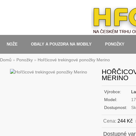
NOŽE
OBALY A POUZDRA NA MOBILY
PONOŽKY
Domů
»
Ponožky
»
Hořčicové trekingové ponožky Merino
HOŘČICO
MERINO
Výrobce:
La
Model:
17
Dostupnost:
Sk
Cena:
244 Kč
Dostupné var