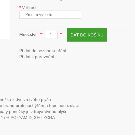
*
Velikost:
Množství:
Přidat do seznamu přání
Přidat k porovnání
onožka z dvojvrstvého plyše.
chranu proti puchýřům a tepelnou izolaci.
 paty ponožky je z trojvrstvého plyše.
X, 17% POLYAMID, 3% LYCRA