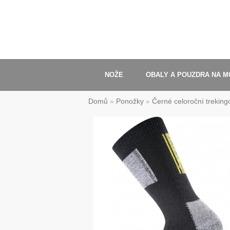
NOŽE
OBALY A POUZDRA NA M
Domů
»
Ponožky
»
Černé celoroční trekin