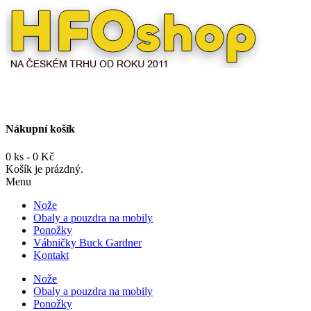
Nákupní košík
0 ks - 0 Kč
Košík je prázdný.
Menu
Nože
Obaly a pouzdra na mobily
Ponožky
Vábničky Buck Gardner
Kontakt
Nože
Obaly a pouzdra na mobily
Ponožky