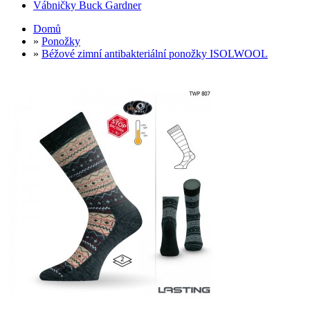
Vábničky Buck Gardner
Domů
»
Ponožky
»
Béžové zimní antibakteriální ponožky ISOLWOOL